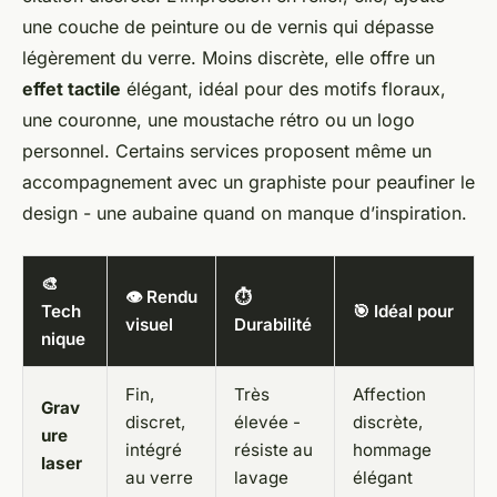
une couche de peinture ou de vernis qui dépasse
légèrement du verre. Moins discrète, elle offre un
effet tactile
élégant, idéal pour des motifs floraux,
une couronne, une moustache rétro ou un logo
personnel. Certains services proposent même un
accompagnement avec un graphiste pour peaufiner le
design - une aubaine quand on manque d’inspiration.
🎨
👁️ Rendu
⏱️
Tech
🎯 Idéal pour
visuel
Durabilité
nique
Fin,
Très
Affection
Grav
discret,
élevée -
discrète,
ure
intégré
résiste au
hommage
laser
au verre
lavage
élégant