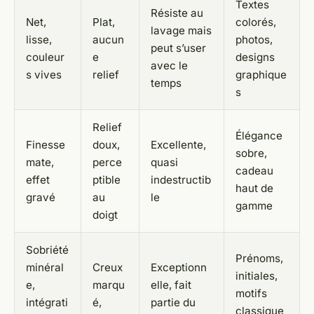
Textes
Résiste au
Net,
Plat,
colorés,
lavage mais
lisse,
aucun
photos,
peut s’user
couleur
e
designs
avec le
s vives
relief
graphique
temps
s
Relief
Élégance
Finesse
doux,
Excellente,
sobre,
mate,
perce
quasi
cadeau
effet
ptible
indestructib
haut de
gravé
au
le
gamme
doigt
Sobriété
Prénoms,
minéral
Creux
Exceptionn
initiales,
e,
marqu
elle, fait
motifs
intégrati
é,
partie du
classique