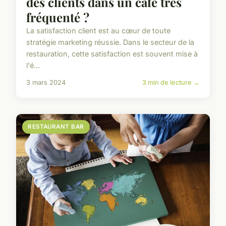
des clients dans un café très
fréquenté ?
La satisfaction client est au cœur de toute
stratégie marketing réussie. Dans le secteur de la
restauration, cette satisfaction est souvent mise à
l'é...
3 mars 2024
3 min de lecture →
RESTAURANT BAR