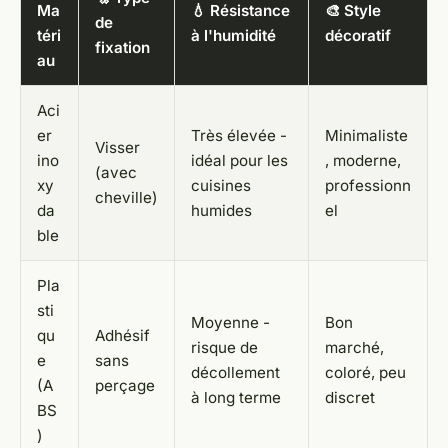
Ma
💧 Résistance
🎨 Style
de
téri
à l'humidité
décoratif
fixation
au
Aci
er
Très élevée -
Minimaliste
Visser
ino
idéal pour les
, moderne,
(avec
xy
cuisines
professionn
cheville)
da
humides
el
ble
Pla
sti
Moyenne -
Bon
qu
Adhésif
risque de
marché,
e
sans
décollement
coloré, peu
(A
perçage
à long terme
discret
BS
)